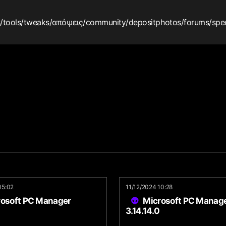
s
/tools
/tweaks
/απόψεις
/community
/depositphotos
/forums
/spe
05:02
11/12/2024 10:28
rosoft PC Manager
Microsoft PC Manag
3.14.14.0