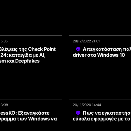
15:35
28/12/2022 21:01
λέψεις της Check Point
Απεγκατάσταση παλ
024: καταιγίδα με AI,
driver στα Windows 10
sm και Deepfakes
23:38
20/11/2020 14:44
cessKO : Εξαναγκάστε
Πώς να εγκαταστήσ
γραμμα των Windows να
εύκολα εφαρμογές με το