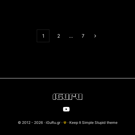
1
2
…
7
© 2012 - 2026 · iGuRu.gr ·
☢
· Keep It Simple Stupid theme