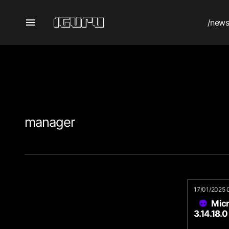
/new
manager
17/01/2025 
Mic
3.14.18.0