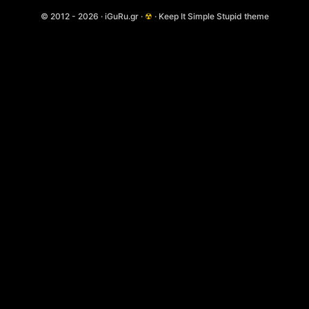
© 2012 - 2026 · iGuRu.gr ·
☢
· Keep It Simple Stupid theme