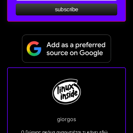
subscribe
giorgos
Ο Γιώργος ακόμα αναρωτιέται τι κάνει εδώ….