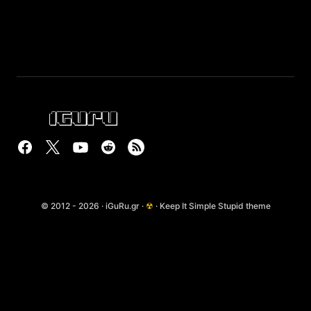
© 2012 - 2026 · iGuRu.gr ·
☢
· Keep It Simple Stupid theme