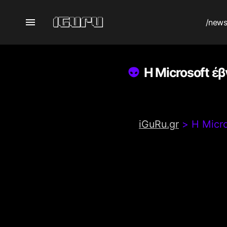
/new
Η Microsoft έ
iGuRu.gr
>
Η Micr