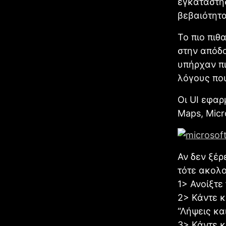
εγκαταστήσ
βεβαιότητα
Το πιο πιθ
στην απόδο
υπήρχαν πι
λόγους που
Οι UI εφα
Maps, Micr
Αν δεν ξέρ
τότε ακολ
1> Ανοίξτε 
2> Κάντε κ
“Λήψεις κα
3> Κάντε κ