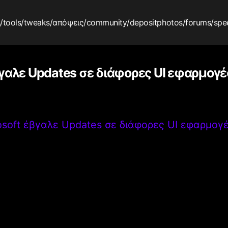
s
/tools
/tweaks
/απόψεις
/community
/depositphotos
/forums
/spe
βγαλε Updates σε διάφορες UI εφαρμογ
osoft έβγαλε Updates σε διάφορες UI εφαρμογ