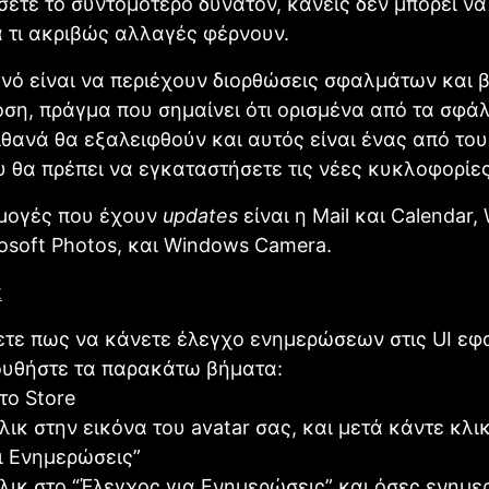
ετε το συντομότερο δυνατόν, κανείς δεν μπορεί να 
 τι ακριβώς αλλαγές φέρνουν.
ανό είναι να περιέχουν διορθώσεις σφαλμάτων και 
ση, πράγμα που σημαίνει ότι ορισμένα από τα σφά
θανά θα εξαλειφθούν και αυτός είναι ένας από του
 θα πρέπει να εγκαταστήσετε τις νέες κυκλοφορίες
ρμογές που έχουν
updates
είναι η Mail και Calendar
osoft Photos, και Windows Camera.
ετε πως να κάνετε έλεγχο ενημερώσεων στις UI ε
ουθήστε τα παρακάτω βήματα:
το Store
λικ στην εικόνα του avatar σας, και μετά κάντε κλι
ι Ενημερώσεις”
λικ στο “Έλεγχος για Ενημερώσεις” και όσες ενημε