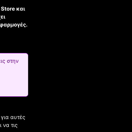
Store και
ει
εφαρμογές.
ις στην
 για αυτές
 να τις