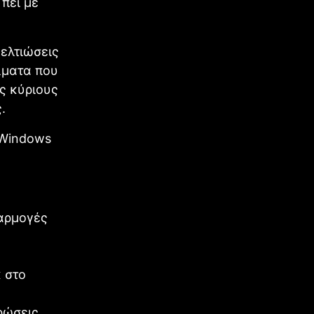
πει με
βελτιώσεις
λματα που
ς κύριους
.
, Windows
φαρμογές
κ στο
ρώσεις