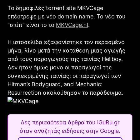
Το δημοφιλές torrent site MKVCage
επέστρεψε με νέο domain name. Το νέο του
“σπίτι” είναι το το
MKVCage.nl
.
Η ιστοσελίδα εξαφανίστηκε τον περασμένο
μήνα, λίγο μετά την κατάθεση μιας αγωγής
από τους παραγωγούς της ταινίας Hellboy.
Δεν ήταν όμως μόνο οι παραγωγοί της
συγκεκριμένης ταινίας: οι παραγωγοί των
Hitman’s Bodyguard, and Mechanic:
Resurrection ακολούθησαν το παράδειγμα.
Δες περισσότερα άρθρα του iGuRu.gr
όταν αναζητάς ειδήσεις στην Google.