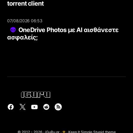
torrent client
07/08/2026 06:53
OneDrive Photos με AI αισθάνεστε
ασφαλείς;
© 2012 - 2026 · iGuRu.gr ·
☢
· Keep It Simple Stupid theme