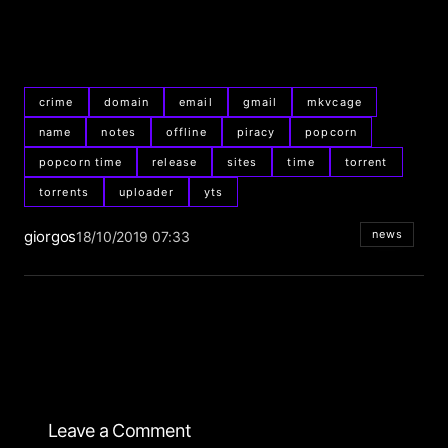
crime
domain
email
gmail
mkvcage
name
notes
offline
piracy
popcorn
popcorn time
release
sites
time
torrent
torrents
uploader
yts
giorgos
news
18/10/2019 07:33
Leave a Comment