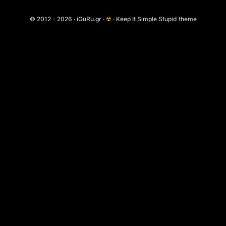
© 2012 - 2026 · iGuRu.gr ·
☢
· Keep It Simple Stupid theme