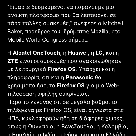
“Είμαστε δεσμευμένοι να παράγουμε μια
ανοικτή πλατφόρμα που θα λειτουργεί σε
πάρα πολλές συσκευές,” ανέφερε ο Mitchell
Baker, πρόεδρος του Ιδρύματος Mozilla, στο
Mobile World Congress σήμερα
Η
Alcatel OneTouch
, η
Huawei
, η
LG
, και η
ZTE
είναι οι συσκευές που ανακοινώθηκαν
με λειτουργικό
Firefox OS
. Υπάρχει και η
πληροφορία, ότι και η
Panasonic
θα
χρησιμοποιήσει το
Firefox OS
για μια Web-
τηλεόραση υψηλής ευκρίνειας.
Παρά το γεγονός ότι σε μεγάλο βαθμό, τα
τηλέφωνα με Firefox OS, είναι άγνωστα στις
ΗΠΑ, κυκλοφορούν ήδη σε διάφορες χώρες,
όπως η Ουγγαρία, η Βενεζουέλα, η Κολομβία,
η Βραζιλία, η Ινδία, η Ινδονησία και η Ελλάδα.