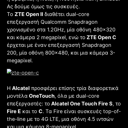
Ας δούμε όμως τις συσκευές.
Το
ZTE Open II
διαθέτει dual-core
επεξεργαστή Qualcomm Snapdragon
χρονισμένο στα 1.2GHz, μία οθόνη 480×320
και κάμερα 2 megapixel, ενώ το
ZTE Open C
έρχεται με έναν επεξεργαστή Snapdragon
200, μία οθόνη 800×480, και μια κάμερα 3-
megapixel.
Η
Alcatel
προσφέρει επίσης τρία διαφορετικά
μοντέλα
OneTouch
, όλα με dual-core
επεξεργαστές: το
Alcatel One Touch Fire S
, το
Fire Ε
και το
C
. Τα Fire είναι συσκευές top-of-
the-line με το 4G LTE, μια οθόνη 4.5 ιντσών
και μια κάμερα 8-megapixel.