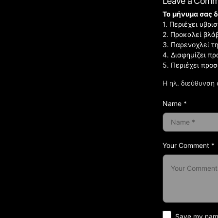
Leave a Com
Το μήνυμα σας δ
1. Περιέχει υβρ
2. Προκαλεί βλά
3. Παρενοχλεί τ
4. Διαφημίζει πρ
5. Περιέχει προ
Η ηλ. διεύθυνση 
Name *
Your Comment *
Save my name 