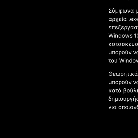
Σύμφωνα με
αρχεία .ex
επεξεργαστ
Windows 10
κατασκευα
μπορούν ν
του Windo
Θεωρητικά,
μπορούν ν
κατά βούλη
δημιουργήσε
για οποιο