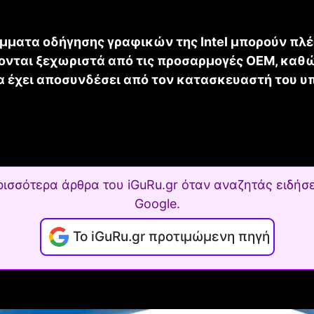
μματα οδήγησης γραφικών της Intel μπορούν πλέ
νται ξεχωριστά από τις προσαρμογές OEM, καθώ
τα έχει αποσυνδέσει από τον κατασκευαστή του υ
ρισσότερα άρθρα του iGuRu.gr όταν αναζητάς ειδήσε
Google.
Το iGuRu.gr προτιμώμενη πηγή