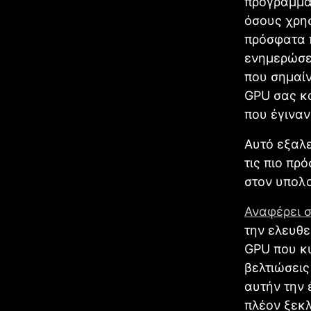
προγραμμά
όσους χρησ
πρόσφατα 
ενημερώσε
που σημαίν
GPU σας κα
που έγιναν
Αυτό εξαλ
τις πιο πρ
στον υπολο
Αναφέρει σ
την ελευθε
GPU που κ
βελτιώσεις
αυτήν την 
πλέον ξεκ