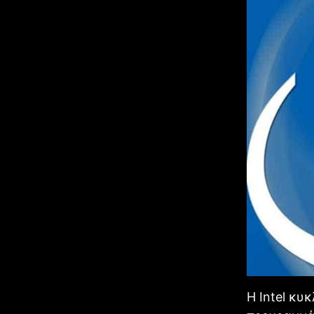
Η Intel κ