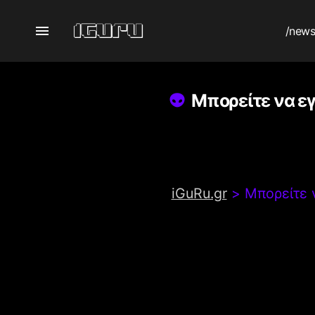
/new
Μπορείτε να εγ
iGuRu.gr
>
Μπορείτε 