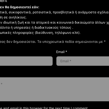
ment
εν θα δημοσιευτεί εάν:
ιστικά, συκοφαντικά, ρατσιστικά, προσβλητικά ή ανάρμοστα σχόλια
βη σε ανηλίκους.
ην ιδιωτική ζωή και τα ατομικά και κοινωνικά δικαιώματα άλλων 
οϊόντα ή υπηρεσίες ή διαδικτυακούς τόπους .
σωπικές πληροφορίες (διεύθυνση, τηλέφωνο κλπ).
σας δεν δημοσιεύεται.
Τα υποχρεωτικά πεδία σημειώνονται με
*
Email *
and email in this browser for the next time I comment.