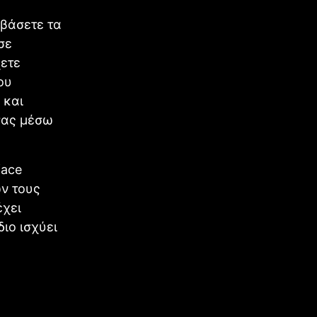
εβάσετε τα
σε
χετε
ου
 και
σας μέσω
face
ν τους
έχει
διο ισχύει