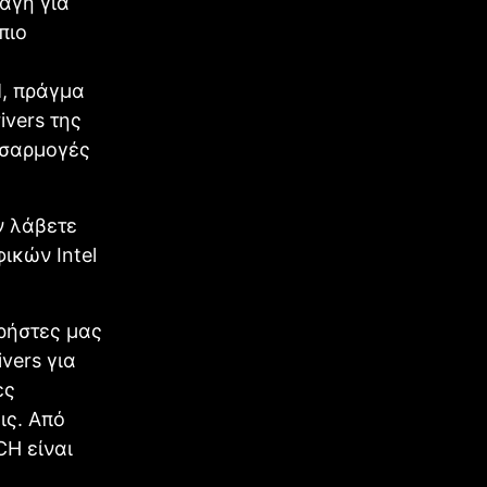
αγή για
πιο
, πράγμα
ivers της
ροσαρμογές
ν λάβετε
ικών Intel
ρήστες μας
vers για
ες
ις. Από
CH είναι