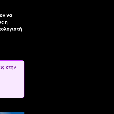
ον να
ς η
πολογιστή
ις στην