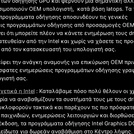
των οδήγησης GPU και φέρνουν μια σημαντική αλλ
ιμοποιούν ΟΕΜ υπολογιστή, κατά βάση latops. Τα 
προγράμματα οδήγησης αποσυνδέουν τις γενικές
ις προγραμμάτων οδήγησης από προσαρμογές OEM
ει ότι μπορείτε πλέον να κάνετε ενημέρωση τους dr
τευθείαν από την Intel και χωρίς να χάσετε τις π
 από τον κατασκευαστή του υπολογιστή σας.
είφει την ανάγκη αναμονής για επικύρωση OEM πρι
όσφατες ενημερώσεις προγραμμάτων οδήγησης γραφ
γιστή σας.
χετικά η Intel
: Καταλάβαμε πόσο πολύ θέλουν οι χ
ρία να αναβαθμίζουν τα συστήματά τους με τους dri
υκλοφορούν τακτικά και παρέχουν τις πιο πρόσφατ
 παιχνιδιών, ενημερώσεις λειτουργιών και διορθώσε
έκδοση, τα προγράμματα οδήγησης Intel Graphics D
λείδωτα για δωρεάν αναβάθμιση στο Κέντρο λήψης.