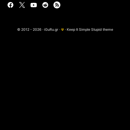
© 2012 - 2026 · iGuRu.gr ·
☢
· Keep It Simple Stupid theme