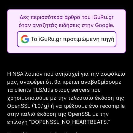
Δες περισσότερα άρθρα του iGuRu.gr
όταν αναζητάς ειδήσεις στην Google.
Το iGuRu.gr προτιμώμενη πηγή
Η NSΑ λοιπόν που ανησυχεί για την ασφάλεια
μας, αναφέρει ότι θα πρέπει αναβαθμίσουμε
τα clients TLS/dtls στους servers που
χρησιμοποιούμε με την τελευταία έκδοση της
OpenSSL (1.0.1g) ή να τρέξουμε ένα recompile
στην παλιά έκδοση της OpenSSL με την
επιλογή “DOPENSSL_NO_HEARTBEATS.”