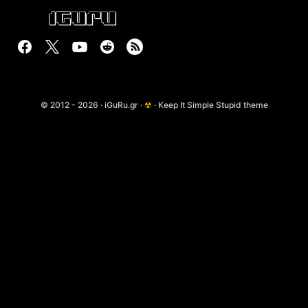
© 2012 - 2026 · iGuRu.gr ·
☢
· Keep It Simple Stupid theme