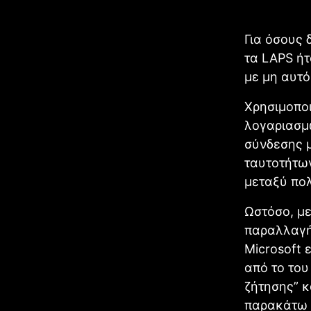
Για όσους 
τα LAPS ήτ
με μη αυτό
Χρησιμοποι
λογαριασμ
σύνδεσης μ
ταυτοτήτων
μεταξύ πο
Ωστόσο, με
παραλλαγή
Microsoft 
από το του
ζήτησης” κ
παρακάτω 