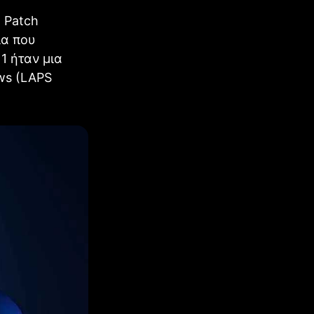
 Patch
ία που
1 ήταν μια
ws (LAPS