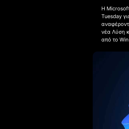
Η Microsof
Tuesday γι
αναφέροντ
νέα Λύση 
από το Win