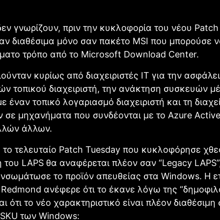
δεν γνωρίζουν, πριν την κυκλοφορία του νέου Patch
αν διαθέσιμα μόνο σαν πακέτο MSI που μπορούσε ν
ματο τρόπο από το Microsoft Download Center.
ούνταν κυρίως από διαχειριστές IT για την ασφάλε
ών τοπικού διαχειριστή, την ανάκτηση συσκευών μ
ε έναν τοπικό λογαριασμό διαχειριστή και τη διαχε
 σε μηχανήματα που συνδέονται με το Azure Active 
λλών άλλων.
 το τελευταίο Patch Tuesday που κυκλοφόρησε χθες
 του LAPS θα αναφέρεται πλέον σαν “Legacy LAPS”
ενσωμάτωσε το προϊόν απευθείας στα Windows. Η ε
 Redmond ανέφερε ότι το έκανε λόγω της “δημοφι
αι ότι το νέο χαρακτηριστικό είναι πλέον διαθέσιμη
SKU των Windows: