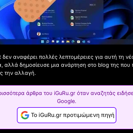
t δεν αναφέρει πολλές λεπτομέρειες για αυτή τη νέ
, αλλά δημοσίευσε μια ανάρτηση στο blog της που 
ς την αλλαγή.
ρισσότερα άρθρα του iGuRu.gr όταν αναζητάς ειδήσε
Google.
Το iGuRu.gr προτιμώμενη πηγή