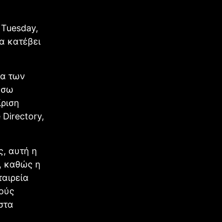
 Tuesday,
α κατέβει
ια των
έσω
ίριση
Directory,
, αυτή η
, καθώς η
ταιρεία
λούς
 στα