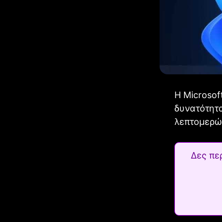
Η Microsof
δυνατότητα
λεπτομερώ
Δες πε