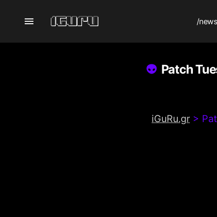
/new
Patch Tue
iGuRu.gr
>
Pat