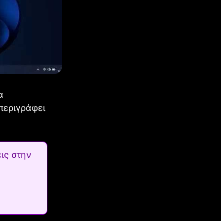
α
περιγράφει
ις στην