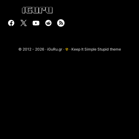
© 2012 - 2026 · iGuRu.gr ·
☢
· Keep It Simple Stupid theme