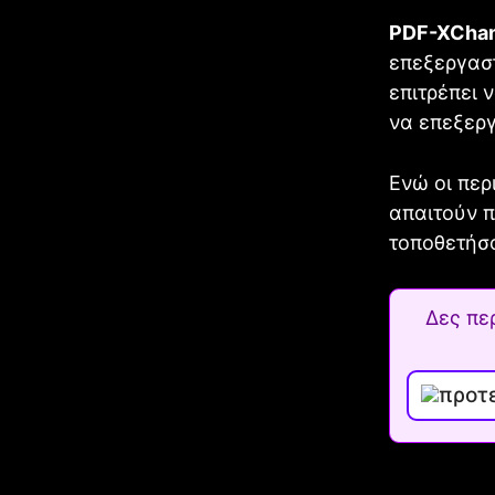
PDF-XChang
επεξεργασ
επιτρέπει 
να επεξερ
Ενώ οι περ
απαιτούν π
τοποθετήσ
Δες πε