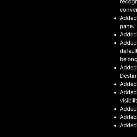
recogn
conver
Added 
pane.
Added 
Added 
defaul
belong
Added 
Destin
Added 
Added 
visibil
Added 
Added 
Added 