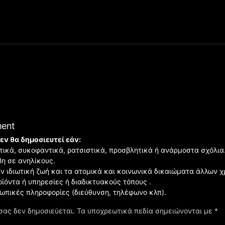
ment
εν θα δημοσιευτεί εάν:
ιστικά, συκοφαντικά, ρατσιστικά, προσβλητικά ή ανάρμοστα σχόλια
βη σε ανηλίκους.
ην ιδιωτική ζωή και τα ατομικά και κοινωνικά δικαιώματα άλλων 
οϊόντα ή υπηρεσίες ή διαδικτυακούς τόπους .
σωπικές πληροφορίες (διεύθυνση, τηλέφωνο κλπ).
σας δεν δημοσιεύεται.
Τα υποχρεωτικά πεδία σημειώνονται με
*