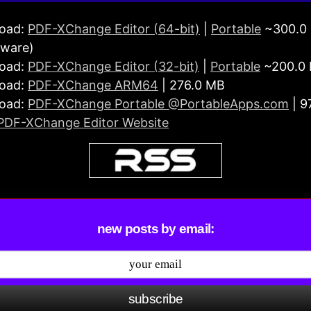
oad:
PDF-XChange Editor (64-bit)
|
Portable
~300.0
eware)
oad:
PDF-XChange Editor (32-bit)
|
Portable
~200.0
oad:
PDF-XChange ARM64
| 276.0 MB
oad:
PDF-XChange Portable @PortableApps.com
| 9
PDF-XChange Editor Website
new posts by email:
subscribe