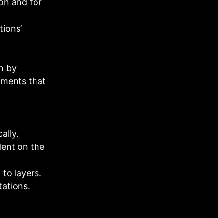
on and for
tions’
n by
mments that
ally.
dent on the
 to layers.
tations.