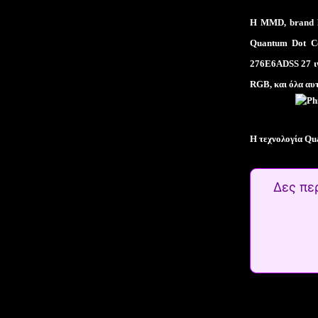
Η
MMD
,
brand
Quantum
Dot
C
276
E
6
ADSS
27 ι
RGB
, και όλα α
Η τεχνολογία
Qu
Δες πε