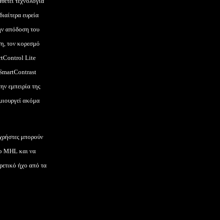
θέτει τεχνολογία
διαίτερα ευρεία
ην απόδοση του
ση, τον κορεσμό
tControl
Lite
SmartContrast
ην εμπειρία της
μιουργεί ακόμα
 χρήστες μπορούν
ιο
MHL
και να
ρετικό ήχο από τα