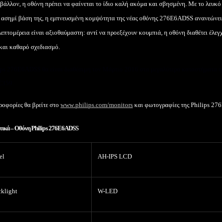
ιβάλλον, η οθόνη πρέπει να φαίνεται το ίδιο καλή ακόμα και σβησμένη. Με το λευκό
ν ασημί βάση της, η εμπνευσμένη κομψότητα της νέας οθόνης 276
E
6
ADSS
ανανεώνει
επτομέρεια είναι αξιοθαύμαστη: αντί να προεξέχουν κουμπιά, η οθόνη διαθέτει έλεγ
 και καθαρό σχεδιασμό.
ips
276
E
6
ADSS
θα είναι διαθέσιμη τον Μάρτιο 2016 στα μεγαλύτερα καταστήματα 
€359.
ροφορίες θα βρείτε στο
www
.
philips
.
com
/
monitors
και φωτογραφίες της Philips 2
τικά –
Οθόνη
Philips
276
E
6
ADSS
el
AH-IPS LCD
klight
W-LED