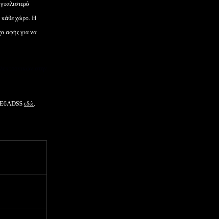
 γυαλιστερό
 κάθε χώρο. Η
χο αφής για να
ηλεκτρονικών στην
76E6ADSS
εδώ
.