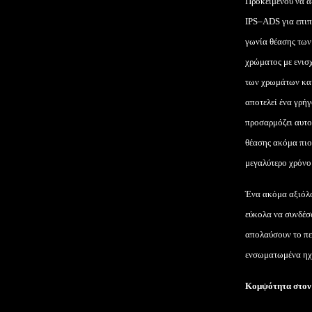
Προκειμένου να α
IPS
–
ADS
για επιπ
γωνία θέασης των
χρώματος με ενισ
των χρωμάτων και 
αποτελεί ένα γρή
προσαρμόζει αυτο
θέασης ακόμα πιο
μεγαλύτερο χρόνο
Ένα ακόμα αξιόλο
εύκολα να συνδέσ
απολαύσουν το πε
ενσωματωμένα ηχε
Κομψότητα στον