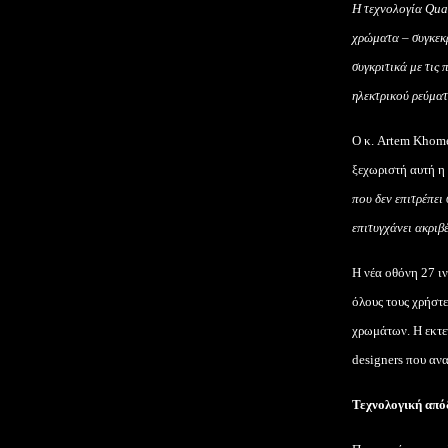
Η τεχνολογία
Qua
χρώματα – συγκεκ
συγκριτικά με τις
ηλεκτρικού ρεύματ
O
κ.
Artem
Khom
ξεχωριστή αυτή η
που δεν επιτρέπει
επιτυγχάνει ακριβ
Η νέα οθόνη 27 ι
όλους τους χρήστ
χρωμάτων. Η εκτετ
designers
που ανα
Τεχνολογική απ