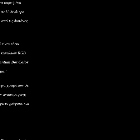
και κορεσμένα
ι πολύ λιγότερο
ι από τις δαπάνες
ί είναι τόσο
ν καναλιών
RGB
antum
Dot
Color
άμα.”
τητα χρωμάτων σε
την αναπαραγωγή
ς φωτογράφους και