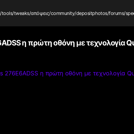
s
/tools
/tweaks
/απόψεις
/community
/depositphotos
/forums
/spe
E6ADSS η πρώτη οθόνη με τεχνολογία Q
ips 276E6ADSS η πρώτη οθόνη με τεχνολογία Qu