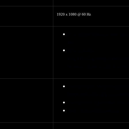
1920 x 1080 @ 60 Hz
Power On/Off, Menu, 4:3 / Wide, Input
lite
Kensington lock
Plug & Play
Συμβατότητα
: DDC/CI, M
Windows 7, Windows 8, Windows 10
Υποδοχές
Signal: VGA (Analog), DVI-D
HDCP), MHL-HDMI (ψηφιακ
ό
, HDCP)
Υποδοχές
Sync: Separate Sync, Sync o
Audio (In/Out): HDMI audio out