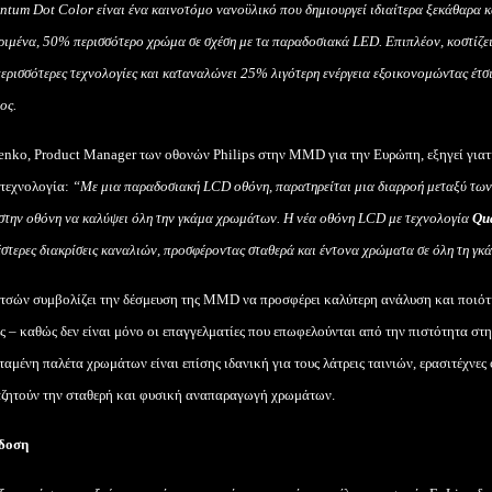
ntum
Dot
Color
είναι ένα καινοτόμο νανοϋλικό που δημιουργεί ιδιαίτερα ξεκάθαρα 
ριμένα, 50% περισσότερο χρώμα σε σχέση με τα παραδοσιακά
LED
. Επιπλέον, κοστίζε
 περισσότερες τεχνολογίες και καταναλώνει 25% λιγότερη ενέργεια εξοικονομώντας έτσ
ος.
enko
,
Product
Manager
των οθονών
Philips
στην
MMD
για την Ευρώπη, εξηγεί γιατ
 τεχνολογία:
“Με μια παραδοσιακή
LCD
οθόνη, παρατηρείται μια διαρροή μεταξύ τω
 στην οθόνη να καλύψει όλη την γκάμα χρωμάτων. Η νέα οθόνη
LCD
με τεχνολογία
Qu
έστερες διακρίσεις καναλιών, προσφέροντας σταθερά και έντονα χρώματα σε όλη τη γκ
ντσών συμβολίζει την δέσμευση της
MMD
να προσφέρει καλύτερη ανάλυση και ποιό
ες – καθώς δεν είναι μόνο οι επαγγελματίες που επωφελούνται από την πιστότητα σ
αμένη παλέτα χρωμάτων είναι επίσης ιδανική για τους λάτρεις ταινιών, ερασιτέχνε
ζητούν την σταθερή και φυσική αναπαραγωγή χρωμάτων.
όδοση