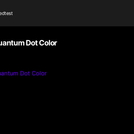
edtest
uantum Dot Color
antum Dot Color