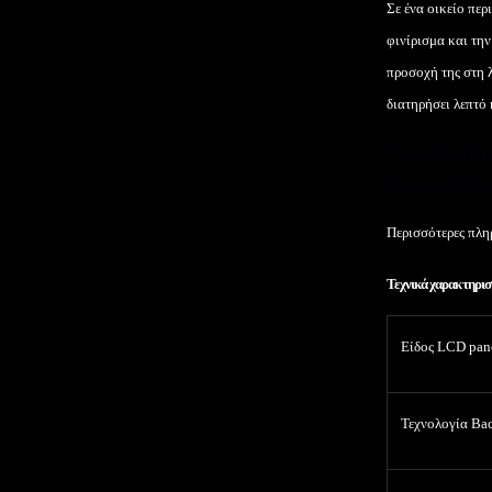
Σε ένα οικείο περ
φινίρισμα και τη
προσοχή της στη λ
διατηρήσει λεπτό
Η νέα οθόνη
Phil
λιανική τιμή των 
Περισσότερες πλη
Τεχνικά χαρακτηρισ
Είδος
LCD pan
Τεχνολογία
Bac