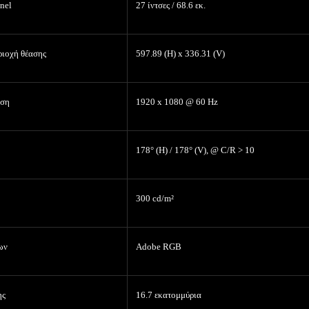
nel
27
ίντσες
/ 68.6 εκ.
ριοχή θέασης
597.89 (H) x 336.31 (V)
υση
1920 x 1080 @ 60 Hz
178° (H) / 178° (V), @ C/R > 10
300 cd/m²
ων
Adobe RGB
ης
16.7 εκατομμ
ύρια