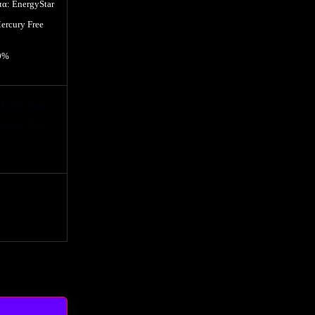
πα:
EnergyStar
ercury
Free
0%
E
,
CE
Mark
,
οποίηση
TCO
,