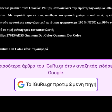
license
partner
των Οθονών
Philips
, ανακοινώνει την πρώτη παγκοσμίως οθό
olor
. Με περισσότερο έντονα, σταθερά και φυσικά χρώματα από ποτέ, η 
ντσών προσφέρει επαγγελματική ποιότητα χρώματος με 100%
NTSC
και 99% υ
υτά σε τιμή φιλική προς τον καταναλωτή.
antum
Dot
Color
κάνει τη διαφορά
ρισσότερα άρθρα του iGuRu.gr όταν αναζητάς ειδήσε
Google.
Το iGuRu.gr προτιμώμενη πηγή