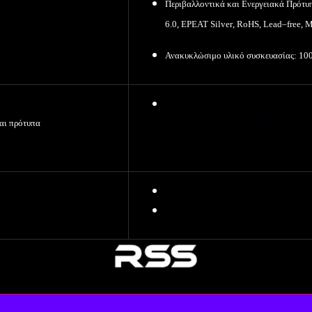
Περιβαλλοντικά και Ενεργειακά Πρότυ
6.0,
EPEAT
Silver
,
RoHS
,
Lead
–
free
,
M
Ανακυκλώσιμο υλικό συσκευασίας
: 10
Ρυθμιστικές εγκρίσεις:
CSC
,
CEL
,
WEE
αι πρότυπα
cETLus
,
FCC
Class
B
,
SEMKO
, πιστ
TUV
Ergo
,
TUV
/
GS
Χρ
ώμα
:
λευκό σε ασημί βάση
Φιν
ίρισμα
: γυαλιστερ
ό