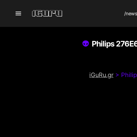
/new
Philips 276
iGuRu.gr
>
Phil