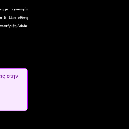
νη με τεχνολογία
νέα
E
–
Line
οθόνη
ποστήριξη
Adobe
ις στην