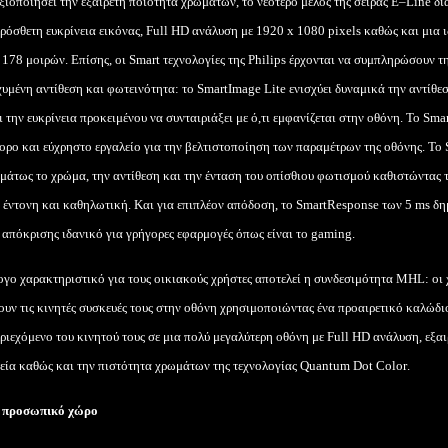
ξιοποιήσει την εξαίρετη ποιότητα χρωμάτων, το νεότερο μέλος της σειράς
E
–
Line
δια
ρόσθετη ευκρίνεια εικόνας,
Full
HD
ανάλυση με 1920
x
1080
pixels
καθώς και μια ι
 178 μοιρών. Επίσης, οι
Smart
τεχνολογίες της
Philips
έρχονται να συμπληρώσουν τ
χυμένη αντίθεση και φωτεινότητα: το
SmartImage
Lite
ενισχύει δυναμικά την αντίθε
την ευκρίνεια προκειμένου να συνταιριάξει με ό,τι εμφανίζεται στην οθόνη. Το
Smar
γορο και εύχρηστο εργαλείο για την βελτιστοποίηση των παραμέτρων της οθόνης. Το
μάτως το χρώμα, την αντίθεση και την ένταση του οπίσθιου φωτισμού καθιστώντας τ
 έντονη και καθηλωτική. Και για επιπλέον απόδοση, το
SmartResponse
των 5
ms
δη
 απόκρισης ιδανικό για γρήγορες εφαρμογές όπως είναι το
gaming
.
γο χαρακτηριστικό για τους οικιακούς χρήστες αποτελεί η συνδεσιμότητα
MHL
: οι
ουν τις κινητές συσκευές τους στην οθόνη χρησιμοποιώντας ένα προαιρετικό καλώδ
ριεχόμενο του κινητού τους σε μια πολύ μεγαλύτερη οθόνη με
Full
HD
ανάλυση, εξαι
ία καθώς και την πιστότητα χρωμάτων της τεχνολογίας
Quantum
Dot
Color
.
 προσωπικό χώρο