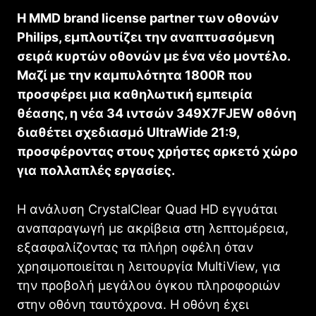
Η MMD brand license partner των οθονών
Philips, εμπλουτίζει την αναπτυσσόμενη
σειρά κυρτών οθονών με ένα νέο μοντέλο.
Μαζί με την καμπυλότητα 1800R που
προσφέρει μια καθηλωτική εμπειρία
θέασης, η νέα 34 ιντσών 349X7FJEW οθόνη
διαθέτει σχεδιασμό UltraWide 21:9,
προσφέροντας στους χρήστες αρκετό χώρο
για πολλαπλές εργασίες.
Η ανάλυση CrystalClear Quad HD εγγυάται
αναπαραγωγή με ακρίβεια στη λεπτομέρεια,
εξασφαλίζοντας τα πλήρη οφέλη όταν
χρησιμοποιείται η λειτουργία MultiView, για
την προβολή μεγάλου όγκου πληροφοριών
στην οθόνη ταυτόχρονα. Η οθόνη έχει