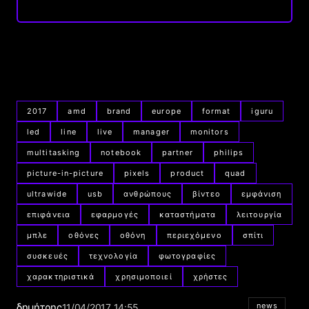
2017
amd
brand
europe
format
iguru
led
line
live
manager
monitors
multitasking
notebook
partner
philips
picture-in-picture
pixels
product
quad
ultrawide
usb
ανθρώπους
βίντεο
εμφάνιση
επιφάνεια
εφαρμογές
καταστήματα
λειτουργία
μπλε
οθόνες
οθόνη
περιεχόμενο
σπίτι
συσκευές
τεχνολογία
φωτογραφίες
χαρακτηριστικά
χρησιμοποιεί
χρήστες
δημήτρης
news
11/04/2017 14:55