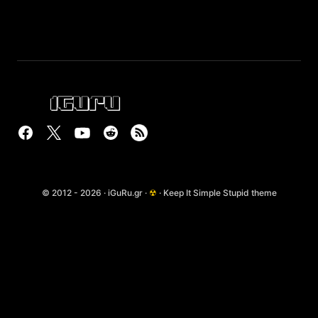
© 2012 - 2026 · iGuRu.gr ·
☢
· Keep It Simple Stupid theme