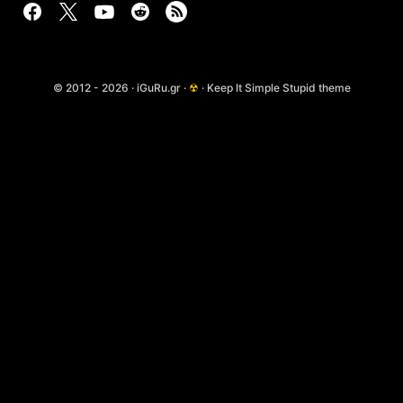
© 2012 - 2026 · iGuRu.gr ·
☢
· Keep It Simple Stupid theme