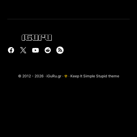
© 2012 - 2026 · iGuRu.gr ·
☢
· Keep It Simple Stupid theme