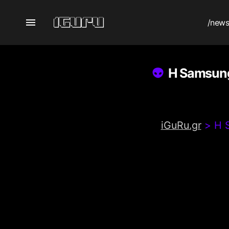
/new
Η Samsung
iGuRu.gr
>
Η 