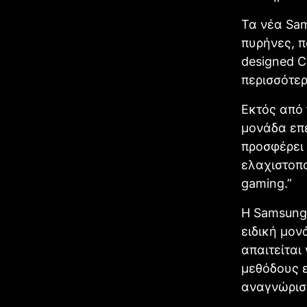
Τα νέα Sam
πυρήνες, π
designed C
περισσότε
Εκτός από 
μονάδα επε
προσφέρει 
ελαχιστοπο
gaming.”
Η Samsung 
ειδική μον
απαιτείται
μεθόδους ε
αναγνώρισ