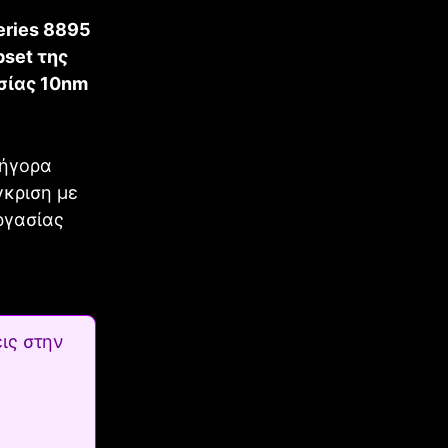
eries 8895
set της
σίας 10nm
ρήγορα
γκριση με
ργασίας
ις στην