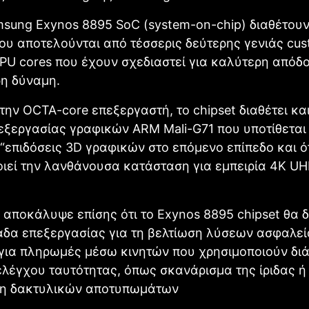
sung Exynos 8895 SoC (system-on-chip) διαθέτου
ου αποτελούνται από τέσσερις δεύτερης γενιάς cu
PU cores που έχουν σχεδιαστεί για καλύτερη απόδ
ρη δύναμη.
την OCTA-core επεξεργαστή, το chipset διαθέτει και
ξεργασίας γραφικών ARM Mali-G71 που υποτίθεται 
“επιδόσεις 3D γραφικών στο επόμενο επίπεδο και ό
ιεί την λανθάνουσα κατάσταση για εμπειρία 4K U
αποκάλυψε επίσης ότι το Exynos 8895 chipset θα δ
άδα επεξεργασίας για τη βελτίωση λύσεων ασφαλεί
 για πληρωμές μέσω κινητών που χρησιμοποιούν δι
λέγχου ταυτότητας, όπως σκανάρισμα της ίριδας ή
η δακτυλικών αποτυπωμάτων