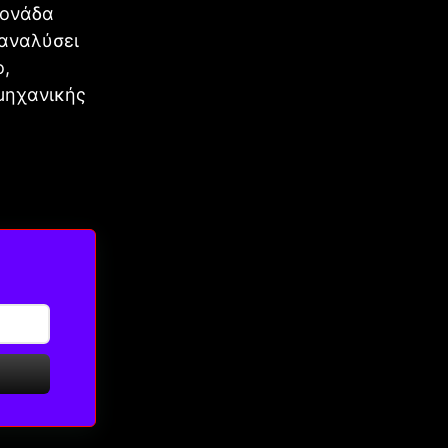
Μονάδα
 αναλύσει
ο,
 μηχανικής