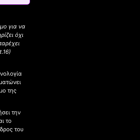
σμο για να
ρίζει όχι
 παρέχει
.16)
χνολογία
ωματώνει
μο της
σει την
αι το
εδρος του