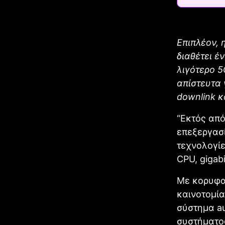
Επιπλέον, 
διαθέτει έν
λιγότερο 5
απίστευτα 
downlink κ
“Εκτός από
επεξεργασί
τεχνολογίε
CPU, gigab
Με κορυφαί
καινοτομία
σύστημα au
συστήματος