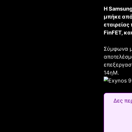
H Samsung 
μπήκε από
εταιρείας
FinFET, κα
Σύμφωνα με
αποτελέσμα
επεξεργασ
14ηΜ.
Δες πε