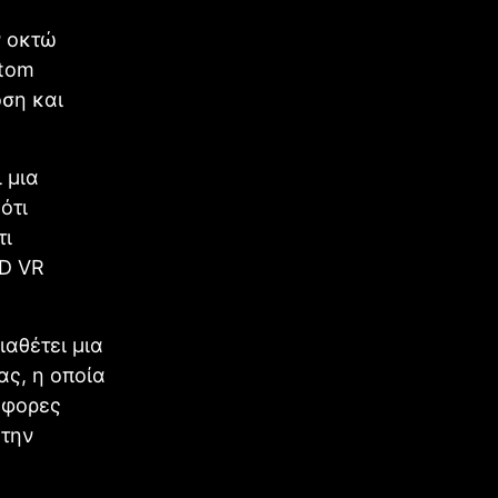
ν οκτώ
stom
οση και
 μια
ότι
τι
HD VR
ιαθέτει μια
ας, η οποία
άφορες
 την