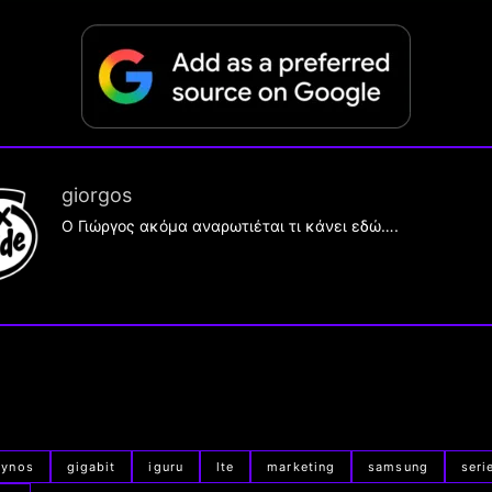
giorgos
Ο Γιώργος ακόμα αναρωτιέται τι κάνει εδώ….
xynos
gigabit
iguru
lte
marketing
samsung
seri