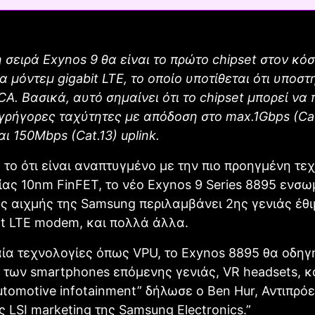
η σειρά Exynos 9 θα είναι το πρώτο chipset στον κό
α μόντεμ gigabit LTE, το οποίο υποτίθεται ότι υποστη
CA. Βασικά, αυτό σημαίνει ότι το chipset μπορεί να
γρήγορες ταχύτητες με απόδοση στο max.1Gbps (Cat
αι 150Mbps (Cat.13) uplink.
 το ότι είναι αναπτυγμένο με την πιο προηγμένη τε
ας 10nm FinFET, το νέο Exynos 9 Series 8895 ενσ
ς αιχμής της Samsung περιλαμβάνει 2ης γενιάς έθι
it LTE modem, και πολλά άλλα.
α τεχνολογίες όπως VPU, το Exynos 8895 θα οδηγή
 των smartphones επόμενης γενιάς, VR headsets, κ
tomotive infotainment” δήλωσε ο Ben Hur, Αντιπρό
 LSI marketing της Samsung Electronics.”