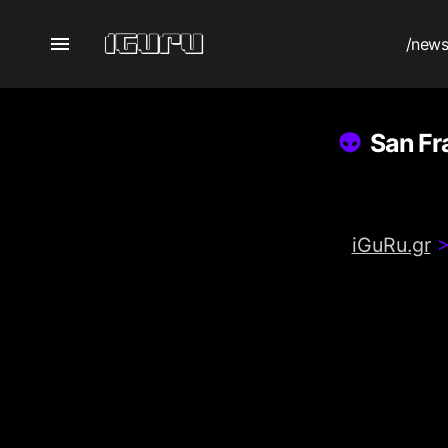
/new
San Fr
iGuRu.gr