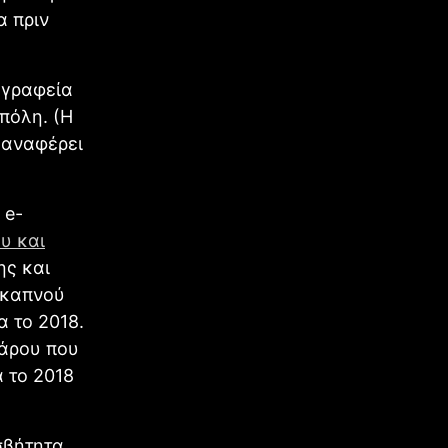
α πριν
ά γραφεία
 πόλη. (Η
 αναφέρει
 e-
υ και
ης και
 καπνού
α το 2018.
γάρου που
α το 2018
σβήτητα