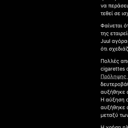
να περάσει
τεθεί σε ισ
Φαίνεται ό
της εταιρε
Juul αγόρα
ότι σχεδιάζ
Πολλές από
cigarettes
Πρόληψης
δευτεροβά
αυξήθηκε α
Η αύξηση ο
αυξήθηκε α
μεταξύ τω
Η χρήση η