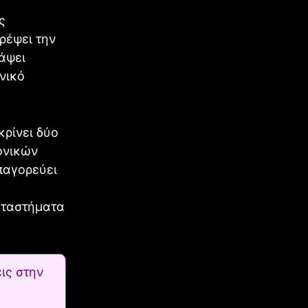
ς
ρέψει την
άψει
νικό
ρίνει δύο
ονικών
παγορεύει
αταστήματα
ις στην