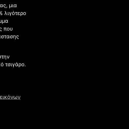
ας, μια
5% λιγότερο
αμμα
ς που
άστασης
στην
ό τσιγάρο.
 εικόνων