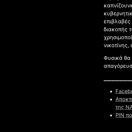
καπνίζουνκ
κυβερνητικ
επιβλαβές 
διακοπής τ
χρησιμοποί
νικοτίνης,
Φυσικά θα
απαγόρευσ
__________
Faceb
Αποκτ
της N
PIN πο