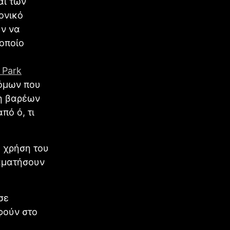
αι των
ονικό
ύν να
 οποίο
 Park
τόμων που
νη βαρέων
πό ό, τι
η χρήση του
ταματήσουν
σε
φούν στο