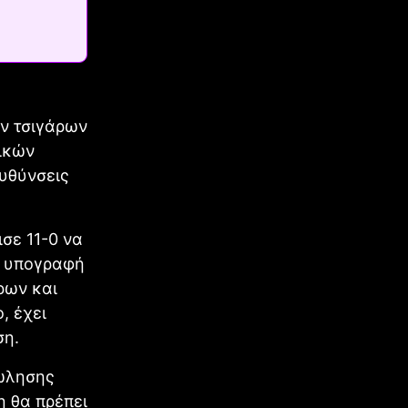
ν τσιγάρων
ικών
ευθύνσεις
σε 11-0 να
ην υπογραφή
ρων και
, έχει
ση.
πώλησης
η θα πρέπει