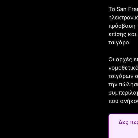
Το San Fra
ηλεκτρονικ
πρόσβαση 
επίσης και
τσιγάρο.
Οι αρχές ε
νομοθετικ
τσιγάρων σ
την πώλησ
συμπεριλα
που ανήκου
Δες πε