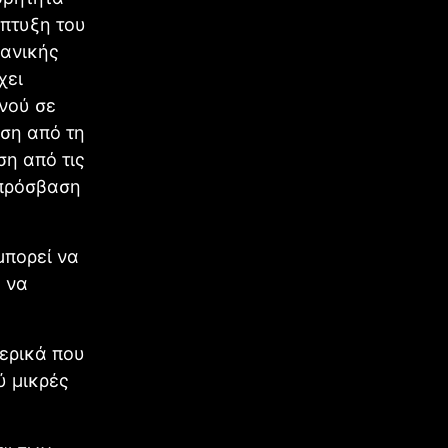
άπτυξη του
κανικής
χει
νού σε
ση από τη
ση από τις
 πρόσβαση
μπορεί να
α να
μερικά που
ύ μικρές