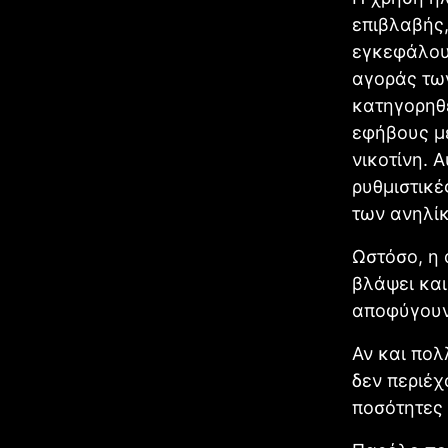
επιβλαβής,
εγκεφάλου.
αγοράς των
κατηγορηθε
εφήβους με
νικοτίνη. 
ρυθμιστικέ
των ανηλίκ
Ωστόσο, η
βλάψει και
αποφύγουν
Αν και πολ
δεν περιέχ
ποσότητες