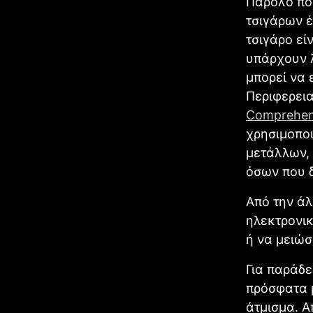
Παρόλο που
τσιγάρων έ
τσιγάρο εί
υπάρχουν λ
μπορεί να 
Περιφερεια
Comprehen
χρησιμοποι
μετάλλων, 
όσων που δ
Από την άλ
ηλεκτρονικ
ή να μειώσ
Για παράδε
πρόσφατα μ
άτμισμα. Α