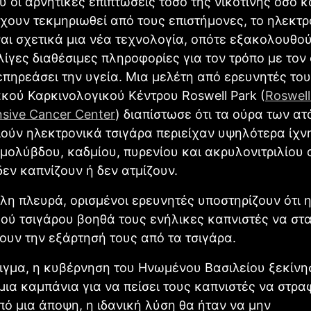
 οι αρνητικές επιπτώσεις τόσο της νικοτίνης όσο κ
χουν τεκμηριωθεί από τους επιστήμονες, το ηλεκτρ
ναι σχετικά μια νέα τεχνολογία, οπότε εξακολουθο
ίγες διαθέσιμες πληροφορίες για τον τρόπο με τον
επηρεάσει την υγεία. Μια μελέτη από ερευνητές του
κού Καρκινολογικού Κέντρου Roswell Park (
Roswell
sive Cancer Center
) διαπίστωσε ότι τα ούρα των α
ούν ηλεκτρονικά τσιγάρα περιείχαν υψηλότερα ίχ
μολύβδου, καδμίου, πυρενίου και ακρυλονιτριλίου α
εν καπνίζουν ή δεν ατμίζουν.
λη πλευρά, ορισμένοι ερευνητές υποστηρίζουν ότι 
ού τσιγάρου βοηθά τους ενήλικες καπνιστές να σ
ουν την εξάρτησή τους από τα τσιγάρα.
ιγμα, η κυβέρνηση του Ηνωμένου Βασιλείου ξεκίνη
ια καμπάνια για να πείσει τους καπνιστές να στρα
πό μια άποψη, η ιδανική λύση θα ήταν να μην