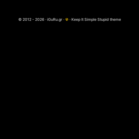
© 2012 - 2026 · iGuRu.gr ·
☢
· Keep It Simple Stupid theme