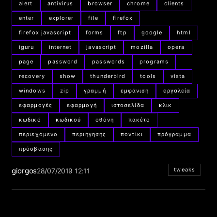
alert
antivirus
browser
chrome
clients
enter
explorer
file
firefox
firefox javascript
forms
ftp
google
html
iguru
internet
javascript
mozilla
opera
page
password
passwords
programs
recovery
show
thunderbird
tools
vista
windows
zip
γραμμή
εμφάνιση
εργαλεία
εφαρμογές
εφαρμογή
ιστοσελίδα
κλικ
κωδικό
κωδικού
οθόνη
πακέτο
περιεχόμενο
περιήγησης
ποντίκι
πρόγραμμα
πρόσβασης
giorgos
tweaks
28/07/2019 12:11