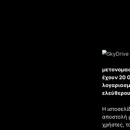
μετονομασ
έχουν 20 
λογαριασμ
ελεύθερου
Η ιστοσελί
αποστολή 
χρήστες, τ