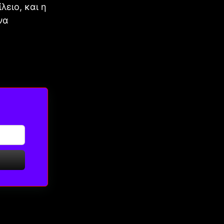
ειο, και η
να