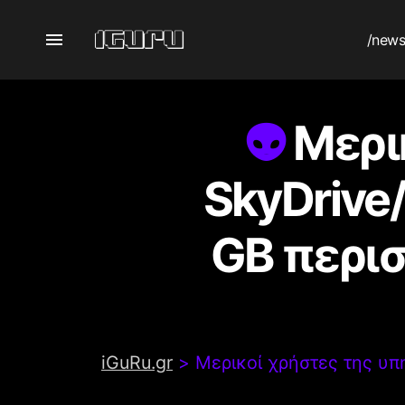
/new
Μερι
SkyDrive
GB περι
iGuRu.gr
>
Μερικοί χρήστες της υ