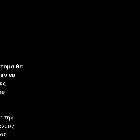
ντομα θα
ούν να
υς
ου
η την
ένους
τας