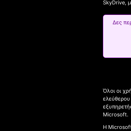
SkyDrive, 
Δες πε
Όλοι οι χρ
ελεύθερου 
εξυπηρετήσ
Microsoft.
Η Microsof