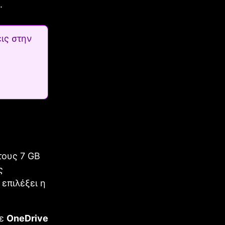
.
ις στην
τους 7 GB
ς
επιλέξει η
ε
OneDrive