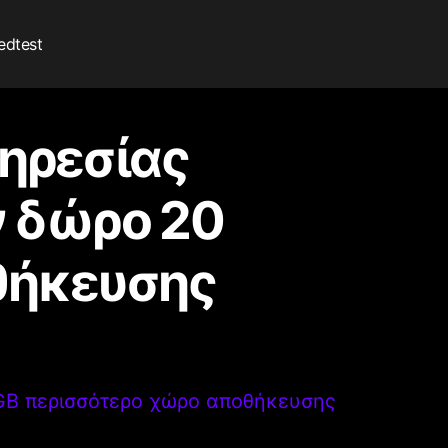
edtest
πηρεσίας
ν δώρο 20
θήκευσης
 GB περισσότερο χώρο αποθήκευσης