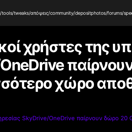
s
/tools
/tweaks
/απόψεις
/community
/depositphotos
/forums
/spe
κοί χρήστες της υ
/OneDrive παίρνου
σσότερο χώρο απο
πηρεσίας SkyDrive/OneDrive παίρνουν δώρο 20