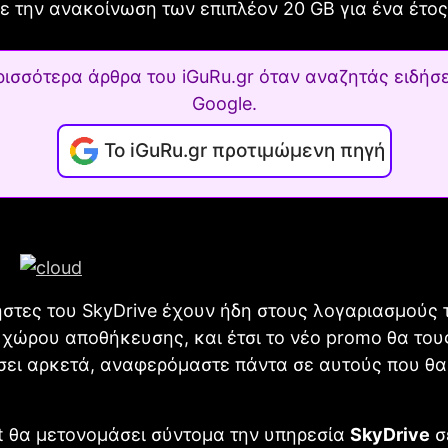
με την ανακοίνωση των επιπλέον 20 GB για ένα έτος
ρισσότερα άρθρα του iGuRu.gr όταν αναζητάς ειδήσε
Google.
Το iGuRu.gr προτιμώμενη πηγή
ήστες του SkyDrive έχουν ήδη στους λογαριασμούς 
χώρου αποθήκευσης, και έτσι το νέο promo θα του
ει αρκετά, αναφερόμαστε πάντα σε αυτούς που θα 
t θα μετονομάσει σύντομα την υπηρεσία
SkyDrive
σ