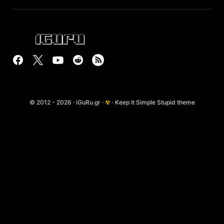
© 2012 - 2026 · iGuRu.gr ·
☢
· Keep It Simple Stupid theme