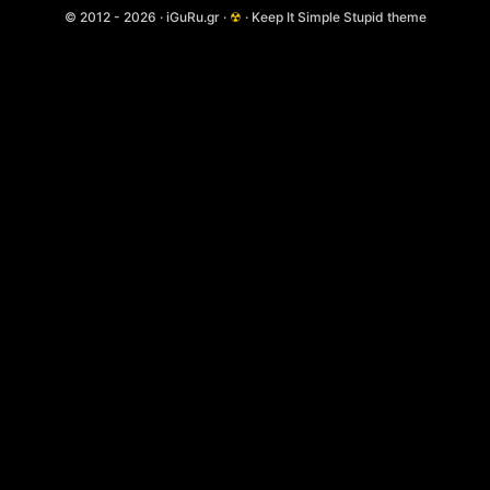
© 2012 - 2026 · iGuRu.gr ·
☢
· Keep It Simple Stupid theme