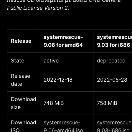
Public License Version 2.
systemrescue-
systemrescu
Release
9.06 for amd64
9.03 for i686
State
active
deprecated
Release
2022-12-18
2022-05-28
date
Download
748 MiB
758 MiB
size
Download
systemrescue-
systemrescue
ISO
9.06-amd64.iso
9.03-i686.iso