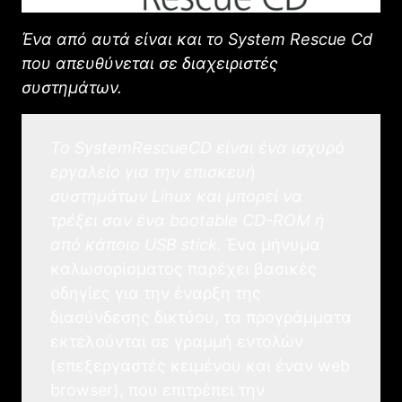
Ένα από αυτά είναι και το System Rescue Cd
που απευθύνεται σε διαχειριστές
συστημάτων.
Το SystemRescueCD είναι ένα ισχυρό
εργαλείο για την επισκευή
συστημάτων Linux και μπορεί να
τρέξει σαν ένα bootable CD-ROM ή
από κάποιο USB stick.
Ένα μήνυμα
καλωσορίσματος παρέχει βασικές
οδηγίες για την έναρξη της
διασύνδεσης δικτύου, τα προγράμματα
εκτελούνται σε γραμμή εντολών
(επεξεργαστές κειμένου και έναν web
browser), που επιτρέπει την