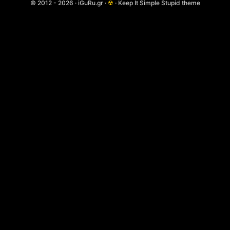
© 2012 - 2026 · iGuRu.gr ·
☢
· Keep It Simple Stupid theme