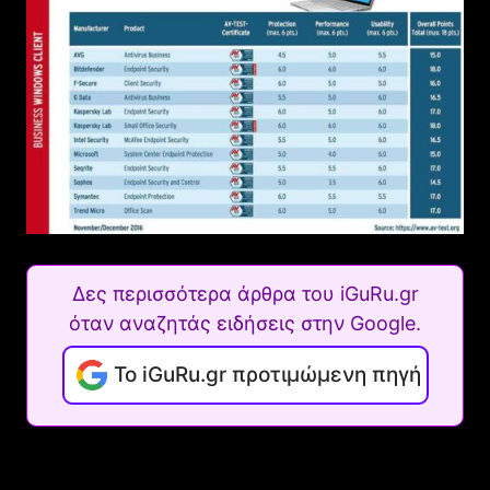
Δες περισσότερα άρθρα του iGuRu.gr
όταν αναζητάς ειδήσεις στην Google.
Το iGuRu.gr προτιμώμενη πηγή