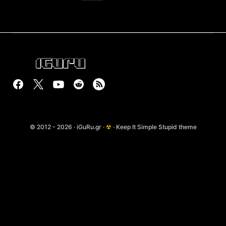
© 2012 - 2026 · iGuRu.gr ·
☢
· Keep It Simple Stupid theme