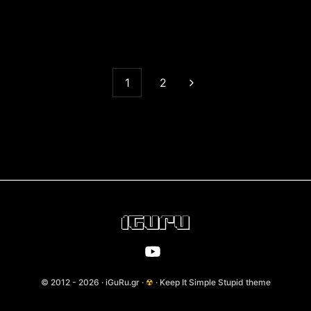
1
2
© 2012 - 2026 · iGuRu.gr ·
☢
· Keep It Simple Stupid theme