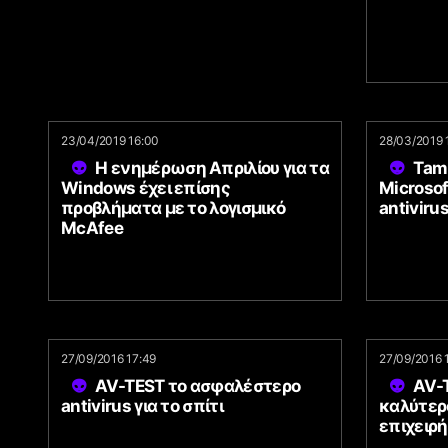
23/04/2019 16:00
28/03/2019 
Η ενημέρωση Απριλίου για τα
Tamp
Windows έχει επίσης
Microsof
προβλήματα με το λογισμικό
antiviru
McAfee
27/09/2016 17:49
27/09/2016 
AV-TEST το ασφαλέστερο
AV-T
antivirus για το σπίτι
καλύτερο
επιχειρή