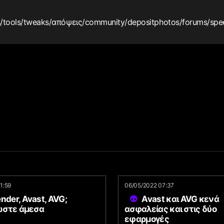
s
/tools
/tweaks
/απόψεις
/community
/depositphotos
/forums
/spe
1:59
06/05/2022 07:37
nder, Avast, AVG;
Avast και AVG κενά
στε άμεσα
ασφαλείας και στις δύο
εφαρμογές