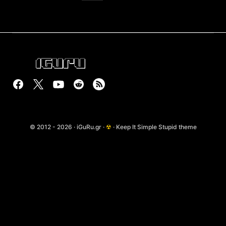
© 2012 - 2026 · iGuRu.gr ·
☢
· Keep It Simple Stupid theme