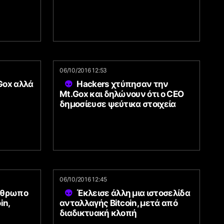
06/10/2016 12:53
 Gox αλλά
Hackers χτύπησαν την
Mt.Gox και δηλώνουν ότι ο CEO
δημοσίευσε ψεύτικα στοιχεία
06/10/2016 12:45
άνθρωπο
Έκλεισε άλλη μια ιστοσελίδα
in,
ανταλλαγής Bitcoin, μετά από
διαδικτυακή κλοπή