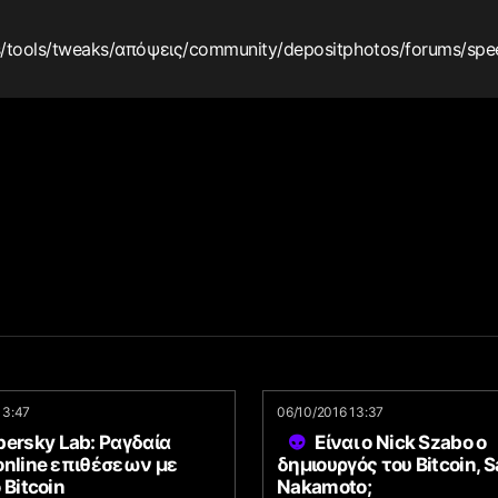
s
/tools
/tweaks
/απόψεις
/community
/depositphotos
/forums
/spe
13:47
06/10/2016 13:37
ersky Lab: Ραγδαία
Είναι ο Nick Szabo ο
online επιθέσεων με
δημιουργός του Bitcoin, S
 Bitcoin
Nakamoto;