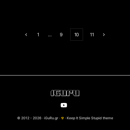
1
…
9
10
11
© 2012 - 2026 · iGuRu.gr ·
☢
· Keep It Simple Stupid theme