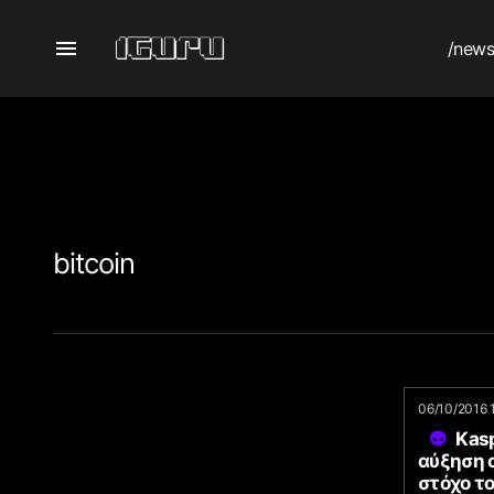
/new
bitcoin
06/10/2016 
Kasp
αύξηση 
στόχο το