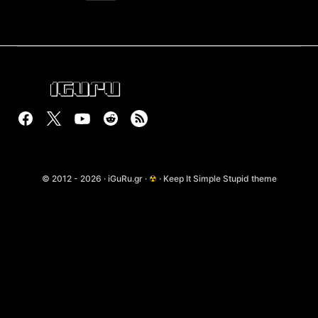
© 2012 - 2026 · iGuRu.gr ·
☢
· Keep It Simple Stupid theme