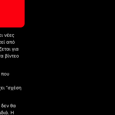
ει νέες
τεί από
εται για
α βίντεο
ο που
χει “σχέση
 δεν θα
διά. Η