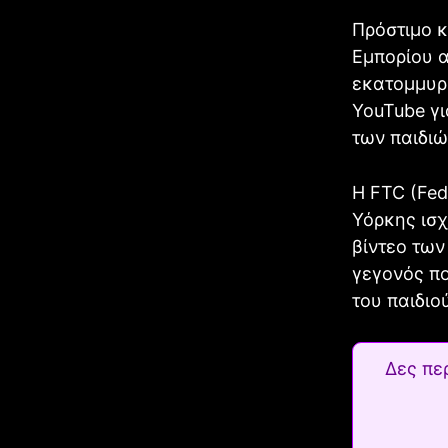
Πρόστιμο κ
Εμπορίου α
εκατομμυρ
YouTube γι
των παιδιώ
Η
FTC (Fed
Υόρκης ισχ
βίντεο των
γεγονός πο
του παιδιο
Δες πε