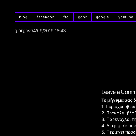
blog
facebook
ftc
gdpr
google
youtube
giorgos
04/09/2019 18:43
Leave a Com
Το μήνυμα σας δ
1. Περιέχει υβρ
2. Προκαλεί βλά
3. Παρενοχλεί τ
4. Διαφημίζει πρ
5. Περιέχει προ