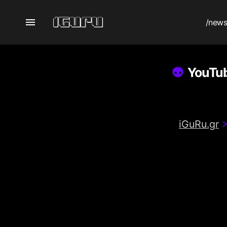
/new
YouTub
iGuRu.gr