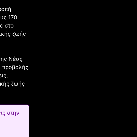
ροπή
υς 170
ε στο
τικής ζωής
 της Νέας
ό προβολής
ις,
ικής ζωής
ις στην