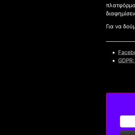
πλατφόρμα
διαφημίσει
Για να δο
____________
Facebo
GDPR: