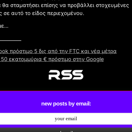
 θα σταματήσει επίσης να προβάλλει στοχευμένες
ς σε αυτό το είδος περιεχομένου.
ύμε…
_________
ok πρόστιμο 5 δις από την FTC και νέα μέτρα
 50 εκατομμύρια € πρόστιμο στην Google
new posts by email: