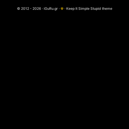
© 2012 - 2026 · iGuRu.gr ·
☢
· Keep It Simple Stupid theme