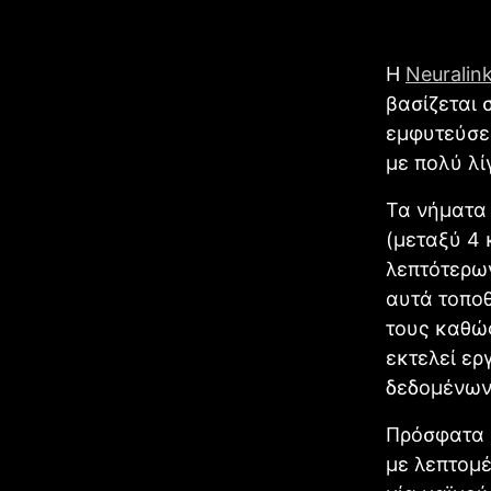
Η
Neuralin
βασίζεται 
εμφυτεύσε
με πολύ λί
Τα νήματα 
(μεταξύ 4 
λεπτότερων
αυτά τοποθ
τους καθώς
εκτελεί ε
δεδομένων
Πρόσφατα 
με λεπτομέ