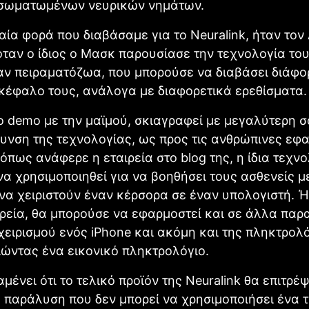
νσωματωμένων νευρικών νημάτων.
αία φορά που διαβάσαμε για το Neuralink, ήταν το
όταν ο ίδιος ο Μασκ παρουσίασε την τεχνολογία του
αν πειραματόζωα, που μπορούσε να διαβάσει διάφ
κέφαλο τους, ανάλογα με διαφορετικά ερεθίσματα.
ο demo με την μαϊμού, σκιαγραφεί με μεγαλύτερη 
υνση της τεχνολογίας, ως προς τις ανθρώπινες εφ
όπως ανάφερε η εταιρεία στο blog της, η ίδια τεχν
α χρησιμοποιηθεί για να βοηθήσει τους ασθενείς μ
να χειριστούν έναν κέρσορα σε έναν υπολογιστή. 
ιρεία, θα μπορούσε να εφαρμοστεί και σε άλλα παρ
ειρισμού ενός iPhone και ακόμη και της πληκτρολ
ώντας ένα εικονικό πληκτρολόγιο.
μένει ότι το τελικό προϊόν της Neuralink θα επιτρέψ
 παράλυση που δεν μπορεί να χρησιμοποιήσει ένα 