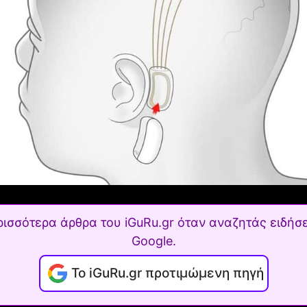
ρισσότερα άρθρα του iGuRu.gr όταν αναζητάς ειδήσε
Google.
Το iGuRu.gr προτιμώμενη πηγή