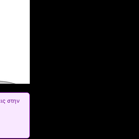
ις στην