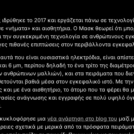
k
ιδρύθηκε το 2017 και εργάζεται πάνω σε τεχνολογ
σε «νήματα» και αισθητήρια. Ο Μασκ θεωρεί ότι μπο
ι την συγκεκριμένη τεχνολογία σε ανθρώπινους εγ
γες πιθανές επιπτώσεις στον περιβάλλοντα εγκεφαλ
αυτά που είναι ουσιαστικά ηλεκτρόδια, είναι απίστ
και 6 μm, περίπου δηλαδή το ένα τρίτο της διαμέτρο
 ανθρώπινων μαλλιών), και στα πειράματα που διε
ετούνται βαθιά μέσα στον εγκεφαλικό ιστό. Με την
 και με ένα αισθητήριο, το άτομο που τα φέρει θα 
ργασίες ανάγνωσης και εγγραφής σε πολύ υψηλό όγ
.
κυκλοφόρησε μια
νέα ανάρτηση στο blog του
μαζί μ
ρειες σχετικά με μερικά από τα πρόσφατα πειράματ