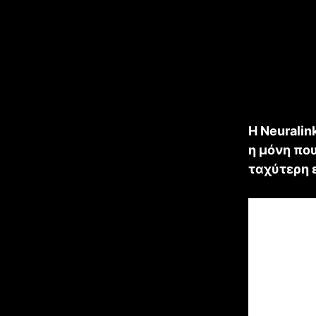
Η Neuralin
η μόνη πο
ταχύτερη 