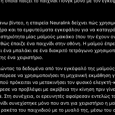
 η οποία παίζει το παιχνίδι Πονγκ μόνο με τον εγκέ
νω βίντεο, η εταιρεία Neuralink δείχνει πώς χρησι
ήρα και τα εμφυτεύματα εγκεφάλου για να καταγρά
στηριότητα μίας μαϊμούς μακάκο (που την έχουν ο
αθώς έπαιζε ένα παιχνίδι στην οθόνη. Η μαϊμού έπρ
ι ένα μπαλάκι σε ένα διακριτό τετράγωνο χρησιμο
της ένα χειριστήριο.
ώντας τα δεδομένα από τον εγκέφαλό της μαϊμούς
μπόρεσε να χρησιμοποιήσει τη μηχανική εκμάθηση γ
πού πρόκειται να μετακινήσει τον φυσικό ελεγκτή-
ρεσε να προβλέψει με ακρίβεια την κίνηση πριν γίνε
. Στη συνέχεια, οι ερευνητές αφαίρεσαν εντελώς τ
χνίδι συνεχίστηκε μόνο που αντι για χειριστήριο η μ
 ρακέτα του παιχνιδιού με το μυαλό της, μέσω του