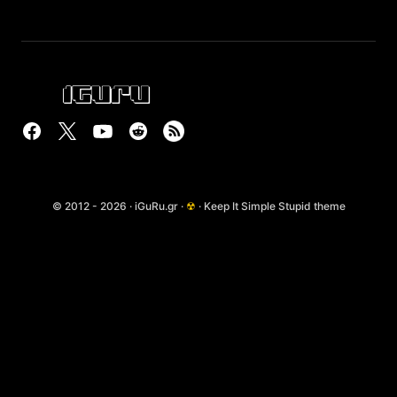
© 2012 - 2026 · iGuRu.gr ·
☢
· Keep It Simple Stupid theme