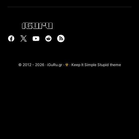
© 2012 - 2026 · iGuRu.gr ·
☢
· Keep It Simple Stupid theme