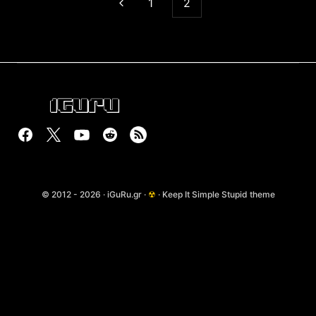
1
2
© 2012 - 2026 · iGuRu.gr ·
☢
· Keep It Simple Stupid theme