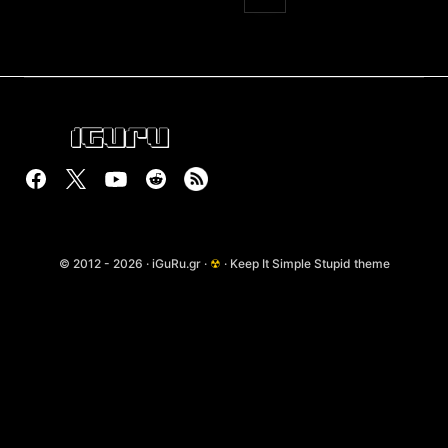
© 2012 - 2026 · iGuRu.gr ·
☢
· Keep It Simple Stupid theme