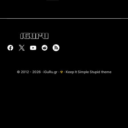
© 2012 - 2026 · iGuRu.gr ·
☢
· Keep It Simple Stupid theme