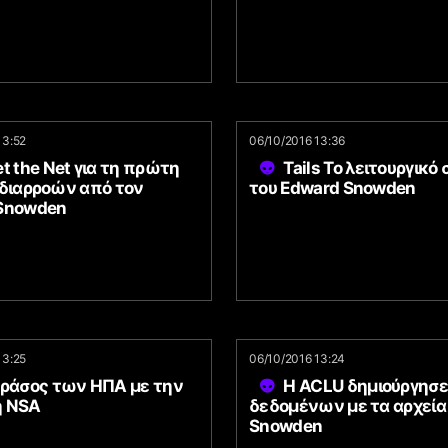
13:52
06/10/2016 13:36
t the Net για τη πρώτη
Tails Το λειτουργικό
 διαρροών από τον
του Edward Snowden
Snowden
13:25
06/10/2016 13:24
Θράσος των ΗΠΑ με την
Η ACLU δημιούργησε
η NSA
δεδομένων με τα αρχεία
Snowden