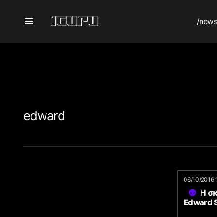
/new
edward
06/10/2016 
Η σ
Edward 