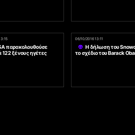
13:15
06/10/2016 13:11
SA παρακολουθούσε
Η δήλωση του Snowd
ά 122 ξένους ηγέτες
το σχέδιο του Barack Ob