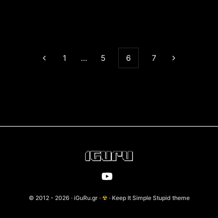
1
…
5
6
7
© 2012 - 2026 · iGuRu.gr ·
☢
· Keep It Simple Stupid theme