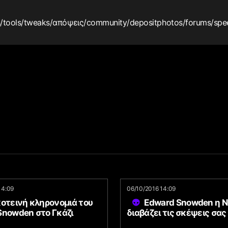
s
/tools
/tweaks
/απόψεις
/community
/depositphotos
/forums
/spe
14:09
06/10/2016 14:09
κοτεινή κληρονομιά του
Edward Snowden η 
Snowden στο Γκάζι
διαβάζει τις σκέψεις σας