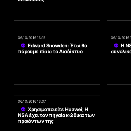
06/10/2016 13:15
06/10/2016 
Edward Snowden: Έτσι θα
Η N
πάρουμε πίσω το Διαδίκτυο
συνολικ
06/10/2016 13:07
Χρησιμοποιείτε Huawei; Η
NSA έχει τον πηγαίο κώδικα των
προιόντων της