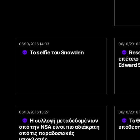
06/10/2016 14:03
06/10/2016 
Το selfie του Snowden
Rese
επέτειο
Edward 
06/10/2016 13:27
06/10/2016 
Η συλλογή μεταδεδομένων
Το 
από την NSA είναι πιο αδιάκριτη
υπόθεσ
από τις παραδοσιακές
υποκλοπές