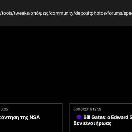
s
/tools
/tweaks
/απόψεις
/community
/depositphotos
/forums
/spe
13:05
06/10/2016 12:59
πάντηση της NSA
Bill Gates: ο Edward
δεν είναι ήρωας