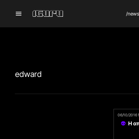
/new
edward
06/10/2016 
Η α