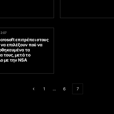
12:07
crosoft επιτρέπει στους
 να επιλέξουν πού να
ποθηκευμένα τα
 τους, μετά το
ο με την NSA
1
…
6
7