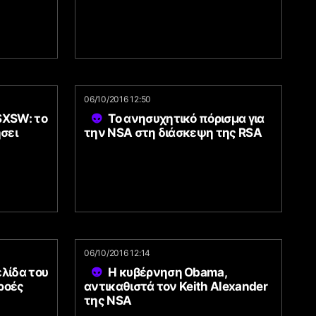
06/10/2016 12:50
SXSW: το
Το ανησυχητικό πόρισμα για
σει
την NSA στη διάσκεψη της RSA
06/10/2016 12:14
ελίδα του
Η κυβέρνηση Obama,
ροές
αντικαθιστά τον Keith Alexander
της NSA