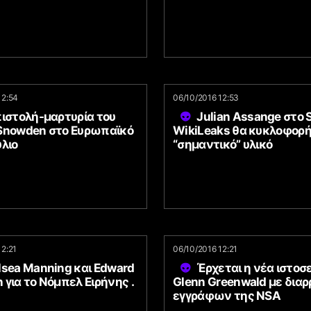
12:54
06/10/2016 12:53
πιστολή-μαρτυρία του
Julian Assange στο 
Snowden στο Ευρωπαϊκό
WikiLeaks θα κυκλοφορή
λιο
“σημαντικό” υλικό
12:21
06/10/2016 12:21
lsea Manning και Edward
Έρχεται η νέα ιστοσ
για το Νόμπελ Ειρήνης .
Glenn Greenwald με διαρ
εγγράφων της NSA