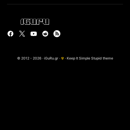
© 2012 - 2026 · iGuRu.gr ·
☢
· Keep It Simple Stupid theme