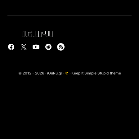
© 2012 - 2026 · iGuRu.gr ·
☢
· Keep It Simple Stupid theme