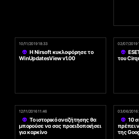
10/11/2019 18:33
02/07/2019 
Η Nirsoft κυκλοφόρησε το
ESE
WinUpdatesView v1.00
του Cirq
12/11/2016 11:46
03/06/2016 
Το ιστορικό αναζήτησης θα
10 
μπορούσε να σας προειδοποιήσει
πρέπει ν
για καρκίνο
της Goo