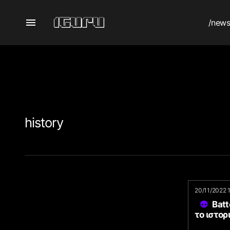
/new
history
20/11/2022 
Batt
το ιστορ