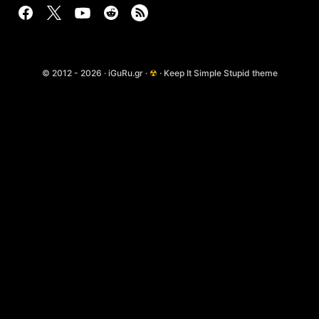
© 2012 - 2026 · iGuRu.gr ·
☢
· Keep It Simple Stupid theme