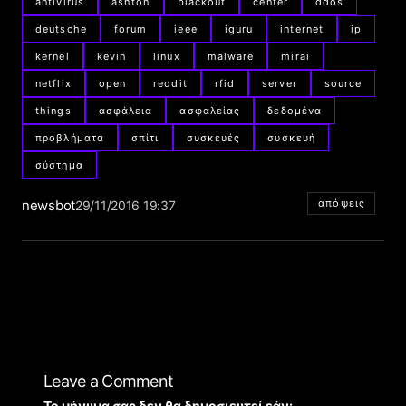
antivirus
ashton
blackout
center
ddos
deutsche
forum
ieee
iguru
internet
ip
kernel
kevin
linux
malware
mirai
netflix
open
reddit
rfid
server
source
things
ασφάλεια
ασφαλείας
δεδομένα
προβλήματα
σπίτι
συσκευές
συσκευή
σύστημα
newsbot
απόψεις
29/11/2016 19:37
Leave a Comment
Το μήνυμα σας δεν θα δημοσιευτεί εάν: