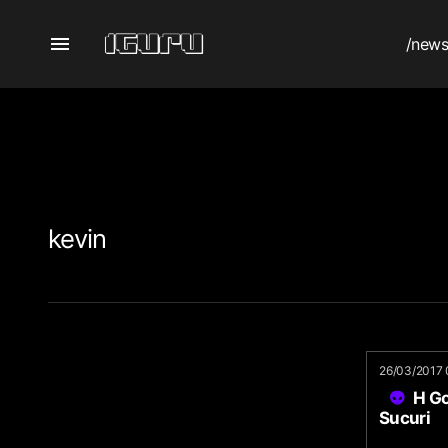
/new
kevin
26/03/2017 
Η G
Sucuri