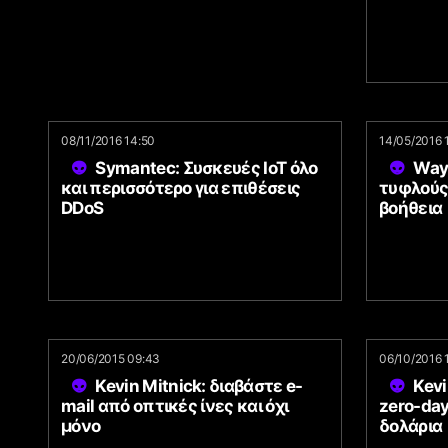
08/11/2016 14:50
14/05/2016 
Symantec: Συσκευές IoT όλο
Wayf
και περισσότερο για επιθέσεις
τυφλούς
DDoS
βοήθεια
20/06/2015 09:43
06/10/2016 
Kevin Mitnick: διαβάστε e-
Kev
mail από οπτικές ίνες και όχι
zero-day
μόνο
δολάρια