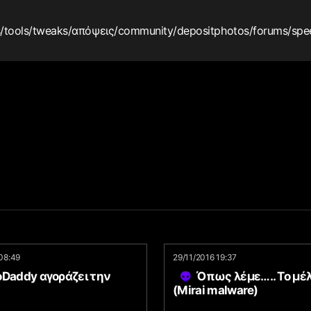
s
/tools
/tweaks
/απόψεις
/community
/depositphotos
/forums
/spe
08:49
29/11/2016 19:37
oDaddy αγοράζει την
Όπως λέμε….. Το μέ
(Mirai malware)