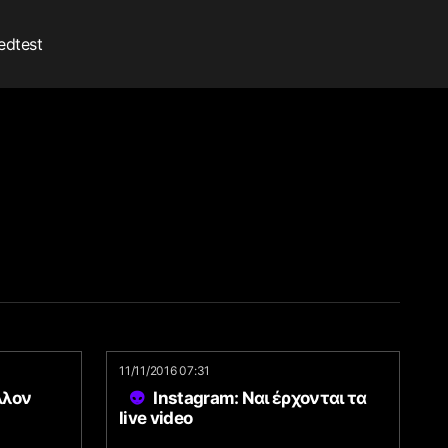
edtest
11/11/2016 07:31
λλον
Instagram: Ναι έρχονται τα
live video