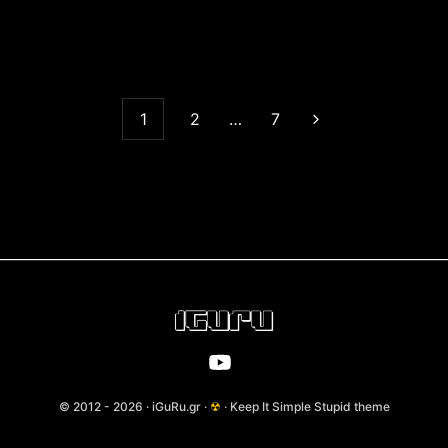
1
2
…
7
© 2012 - 2026 · iGuRu.gr ·
☢
· Keep It Simple Stupid theme