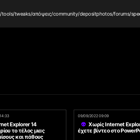
s
/tools
/tweaks
/απόψεις
/community
/depositphotos
/forums
/spe
14:33
09/09/2022 09:09
rnet Explorer 14
Χωρίς Internet Explor
ίου το τέλος μιας
έχετε βίντεο στο PowerP
μίσους και πάθους