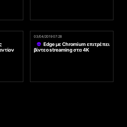
03/04/2019 07:28
ς
Edge με Chromium επιτρέπει
αντίον
βίντεο streaming στα 4K