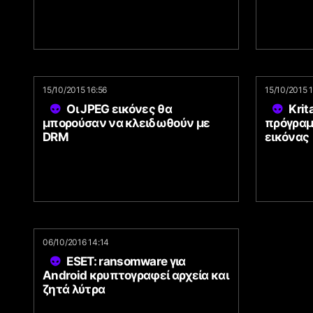
15/10/2015 16:56
15/10/2015 
Οι JPEG εικόνες θα
Krit
μπορούσαν να κλειδωθούν με
πρόγραμ
DRM
εικόνας
06/10/2016 14:14
ESET: ransomware για
Android κρυπτογραφεί αρχεία και
ζητά λύτρα