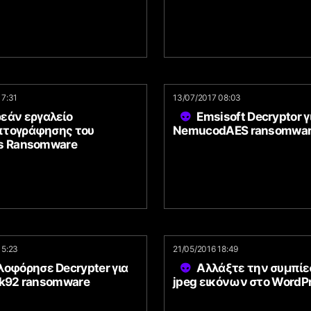
17:31
13/07/2017 08:03
εάν εργαλείο
Emsisoft Decryptor γ
τογράφησης του
NemucodAES ransomwa
s Ransomware
15:23
21/05/2016 18:49
λοφόρησε Decrypter για
Αλλάξτε την συμπί
ck92 ransomware
jpeg εικόνων στο WordP