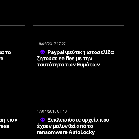
16/06/2017 17:27
ια το
Paypal ψεύτικη ιστοσελίδα
re
ζητούσε selfies με την
ταυτότητα των θυμάτων
17/04/2016 01:40
εση των
Ξεκλειδώστε αρχεία που
ress
έχουν μολυνθεί από το
ransomware AutoLocky