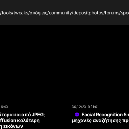
s
/tools
/tweaks
/απόψεις
/community
/depositphotos
/forums
/spe
16:40
30/12/2019 21:01
τερα και από JPEG;
Facial Recognition 5
iffusion καλύτερη
μηχανές αναζήτησης π
η εικόνων