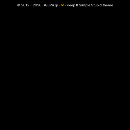
© 2012 - 2026 · iGuRu.gr ·
☢
· Keep It Simple Stupid theme